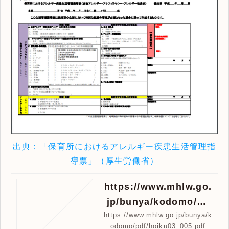
出典：「保育所におけるアレルギー疾患生活管理指
導票」（厚生労働省）
https://www.mhlw.go.
jp/bunya/kodomo/pd
https://www.mhlw.go.jp/bunya/k
f/hoiku03_005.pdf
odomo/pdf/hoiku03_005.pdf