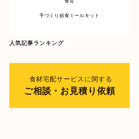
食育
手づくり給食ミールキット
人気記事ランキング
ツイート