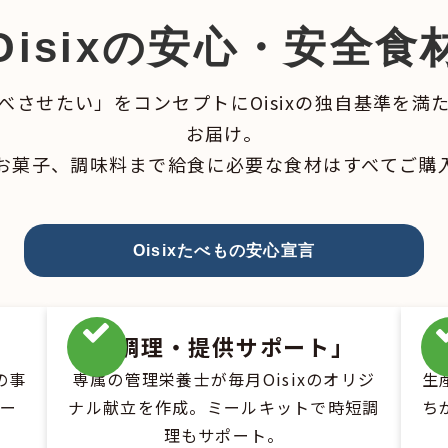
Oisixの安心・安全食
べさせたい」をコンセプトにOisixの独自基準を満
お届け。
お菓子、調味料まで給食に必要な食材はすべてご購
Oisixたべもの安心宣言
「調理・提供サポート」
の事
専属の管理栄養士が毎月Oisixのオリジ
生
ポー
ナル献立を作成。ミールキットで時短調
ち
理もサポート。